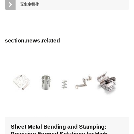
无尘室操作
section.news.related
Sheet Metal Bending and Stamping:
Precision Formed Solutions for High-