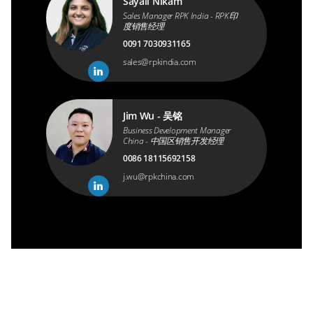
Sayali Nikam
Sales Manager RPK India - RPK印
度销售经理
0091 7030931165
sales@rpkindia.com
Jim Wu - 吴铭
Business Development Manager
China - 中国区销售开发经理
0086 18115692158
j.wu@rpkchina.com