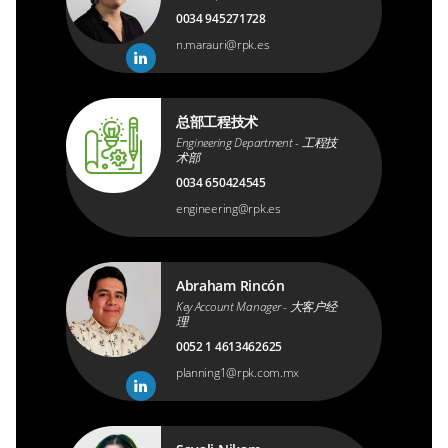
0034 945271728
n.marauri@rpk.es
总部工程技术
Engineering Department - 工程技
术部
0034 650424545
engineering@rpk.es
Abraham Rincón
Key Account Manager - 大客户经
理
0052 1 4613462625
planning1@rpk.com.mx