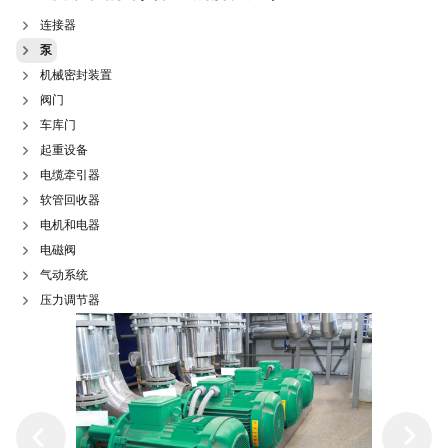
连接器
泵
机械密封装置
阀门
车库门
起重设备
电缆牵引器
软管回收器
电机和电器
电磁阀
气动系统
压力调节器