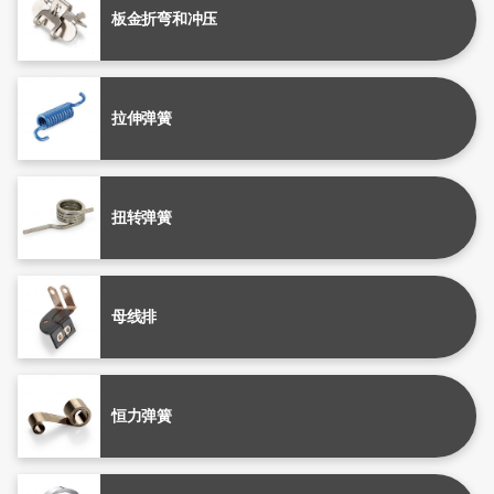
板金折弯和冲压
拉伸弹簧
扭转弹簧
母线排
恒力弹簧