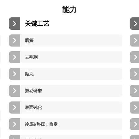
能力
关键工艺
磨簧
去毛刺
抛丸
振动研磨
表面钝化
冷压&热压，热定