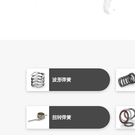
波形弹簧
扭转弹簧