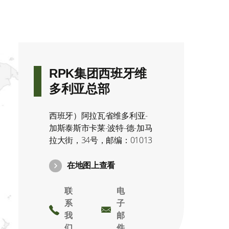
RPK集团西班牙维
多利亚总部
西班牙）阿拉瓦省维多利亚-
加斯泰斯市卡莱-波特-德-加马
拉大街，34号，邮编：01013
在地图上查看
联
电
系
子
我
邮
们
件