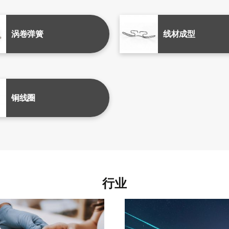
涡卷弹簧
线材成型
铜线圈
行业