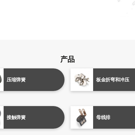
产品
压缩弹簧
板金折弯和冲压
接触弹簧
母线排